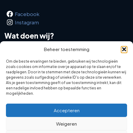
Facebook
Instagram
Wat doen wij?
Beheer toestemming
Makelaardij
Taxaties
Om de beste ervaringen te bieden, gebruiken wij technologieën
zoals cookies om informatie over je apparaat op te slaan en/of te
Bedrijfsverplaatsingen
raadplegen. Door in te stemmen met deze technologieën kunnen wij
Emigratie
gegevens zoals surfgedrag of unieke ID's op deze site verwerken.
Als je geen toestemming geeft of uw toestemming intrekt, kan dit
Kavelruil
een nadelige invloed hebben op bepaalde functies en
mogelijkheden.
Accepteren
Copyright © 2026 De Dijken | Agrarische Makelaardij &
Weigeren
Taxaties |
Privacybeleid