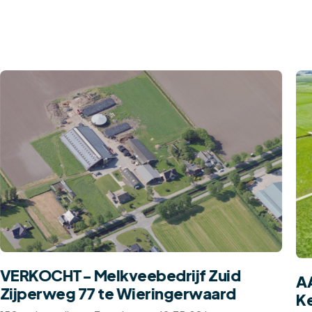
VERKOCHT- Melkveebedrijf Zuid
A
Zijperweg 77 te Wieringerwaard
Ke