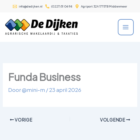
Ga
info@dedijken.nl
(0227) 51 06 94
Agriport 32A 1775TB Middenmeer
naar
de
inhoud
Funda Business
Door
@mini-m
/
23 april 2026
VORIGE
VOLGENDE