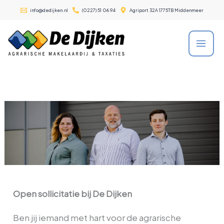
Ga
info@dedijken.nl
(0227) 51 06 94
Agriport 32A 1775TB Middenmeer
naar
de
inhoud
Open sollicitatie bij De Dijken
Ben jij iemand met hart voor de agrarische