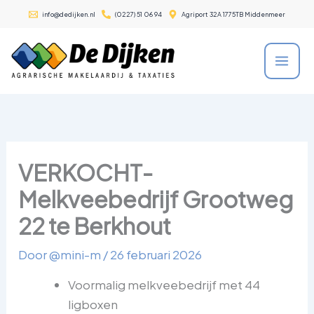
Ga
info@dedijken.nl
(0227) 51 06 94
Agriport 32A 1775TB Middenmeer
naar
de
inhoud
VERKOCHT-
Melkveebedrijf Grootweg
22 te Berkhout
Door
@mini-m
/
26 februari 2026
Voormalig melkveebedrijf met 44
ligboxen